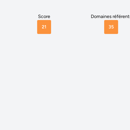
Score
Domaines référent
21
35