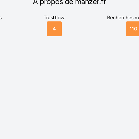
A propos de manzer.fr
s
Trustflow
Recherches m
4
110